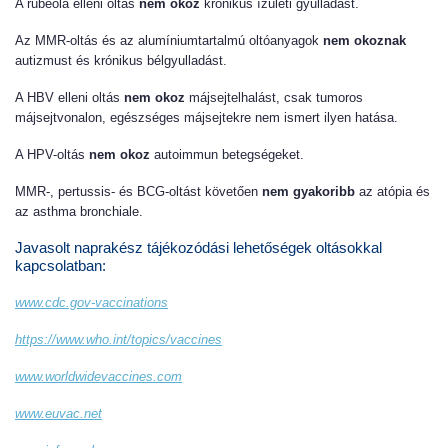
A rubeola elleni oltás
nem okoz
krónikus ízületi gyulladást.
Az MMR-oltás és az alumíniumtartalmú oltóanyagok
nem okoznak
autizmust és krónikus bélgyulladást.
A HBV elleni oltás
nem okoz
májsejtelhalást, csak tumoros
májsejtvonalon, egészséges májsejtekre nem ismert ilyen hatása.
A HPV-oltás
nem okoz
autoimmun betegségeket.
MMR-, pertussis- és BCG-oltást követően
nem gyakoribb
az atópia és
az asthma bronchiale.
Javasolt naprakész tájékozódási lehetőségek oltásokkal
kapcsolatban:
www.cdc.gov-vaccinations
https://www.who.int/topics/vaccines
www.worldwidevaccines.com
www.euvac.net