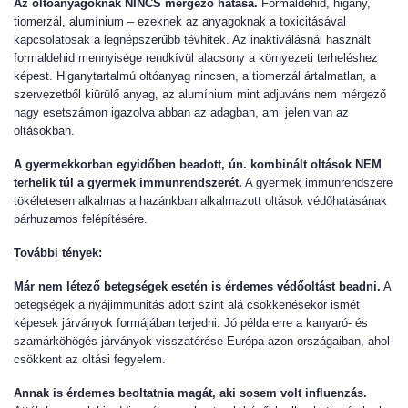
Az oltóanyagoknak NINCS mérgező hatása.
Formaldehid, higany,
tiomerzál, alumínium – ezeknek az anyagoknak a toxicitásával
kapcsolatosak a legnépszerűbb tévhitek. Az inaktiválásnál használt
formaldehid mennyisége rendkívül alacsony a környezeti terheléshez
képest. Higanytartalmú oltóanyag nincsen, a tiomerzál ártalmatlan, a
szervezetből kiürülő anyag, az alumínium mint adjuváns nem mérgező
nagy esetszámon igazolva abban az adagban, ami jelen van az
oltásokban.
A gyermekkorban egyidőben beadott, ún. kombinált oltások NEM
terhelik túl a gyermek immunrendszerét.
A gyermek immunrendszere
tökéletesen alkalmas a hazánkban alkalmazott oltások védőhatásának
párhuzamos felépítésére.
További tények:
Már nem létező betegségek esetén is érdemes védőoltást beadni.
A
betegségek a nyájimmunitás adott szint alá csökkenésekor ismét
képesek járványok formájában terjedni. Jó példa erre a kanyaró- és
szamárköhögés-járványok visszatérése Európa azon országaiban, ahol
csökkent az oltási fegyelem.
Annak is érdemes beoltatnia magát, aki sosem volt influenzás.