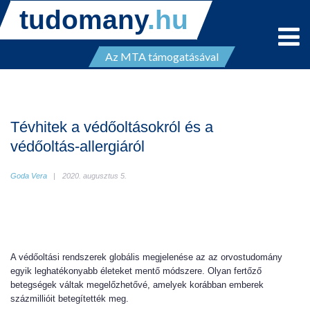
tudomany
.hu
Az MTA támogatásával
Tévhitek a védőoltásokról és a
védőoltás-allergiáról
Goda Vera
2020. augusztus 5.
A védőoltási rendszerek globális megjelenése az az orvostudomány
egyik leghatékonyabb életeket mentő módszere. Olyan fertőző
betegségek váltak megelőzhetővé, amelyek korábban emberek
százmillióit betegítették meg.