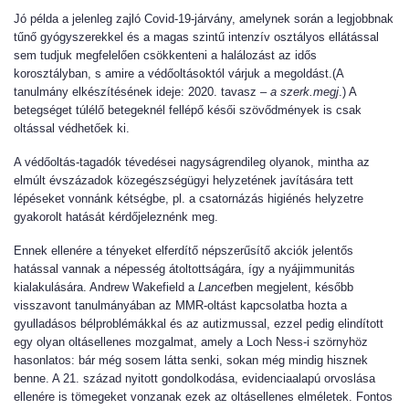
Jó példa a jelenleg zajló Covid-19-járvány, amelynek során a legjobbnak
tűnő gyógyszerekkel és a magas szintű intenzív osztályos ellátással
sem tudjuk megfelelően csökkenteni a halálozást az idős
korosztályban, s amire a védőoltásoktól várjuk a megoldást.(A
tanulmány elkészítésének ideje: 2020. tavasz –
a szerk.megj
.) A
betegséget túlélő betegeknél fellépő késői szövődmények is csak
oltással védhetőek ki.
A védőoltás-tagadók tévedései nagyságrendileg olyanok, mintha az
elmúlt évszázadok közegészségügyi helyzetének javítására tett
lépéseket vonnánk kétségbe, pl. a csatornázás higiénés helyzetre
gyakorolt hatását kérdőjeleznénk meg.
Ennek ellenére a tényeket elferdítő népszerűsítő akciók jelentős
hatással vannak a népesség átoltottságára, így a nyájimmunitás
kialakulására. Andrew Wakefield a
Lancet
ben megjelent, később
visszavont tanulmányában az MMR-oltást kapcsolatba hozta a
gyulladásos bélproblémákkal és az autizmussal, ezzel pedig elindított
egy olyan oltásellenes mozgalmat, amely a Loch Ness-i szörnyhöz
hasonlatos: bár még sosem látta senki, sokan még mindig hisznek
benne. A 21. század nyitott gondolkodása, evidenciaalapú orvoslása
ellenére is tömegeket vonzanak ezek az oltásellenes elméletek. Fontos