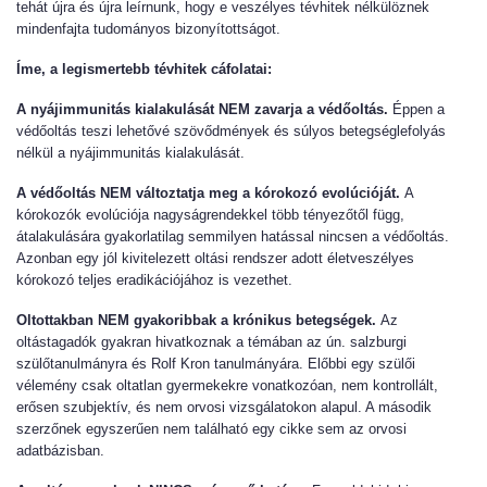
tehát újra és újra leírnunk, hogy e veszélyes tévhitek nélkülöznek
mindenfajta tudományos bizonyítottságot.
Íme, a legismertebb tévhitek cáfolatai:
A nyájimmunitás kialakulását NEM zavarja a védőoltás.
Éppen a
védőoltás teszi lehetővé szövődmények és súlyos betegséglefolyás
nélkül a nyájimmunitás kialakulását.
A védőoltás NEM változtatja meg a kórokozó evolúcióját.
A
kórokozók evolúciója nagyságrendekkel több tényezőtől függ,
átalakulására gyakorlatilag semmilyen hatással nincsen a védőoltás.
Azonban egy jól kivitelezett oltási rendszer adott életveszélyes
kórokozó teljes eradikációjához is vezethet.
Oltottakban NEM gyakoribbak a krónikus betegségek.
Az
oltástagadók gyakran hivatkoznak a témában az ún. salzburgi
szülőtanulmányra és Rolf Kron tanulmányára. Előbbi egy szülői
vélemény csak oltatlan gyermekekre vonatkozóan, nem kontrollált,
erősen szubjektív, és nem orvosi vizsgálatokon alapul. A második
szerzőnek egyszerűen nem található egy cikke sem az orvosi
adatbázisban.