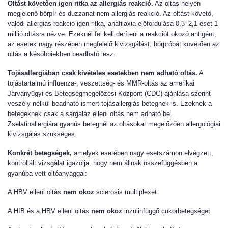
Oltást követően igen ritka az allergiás reakció.
Az oltás helyén
megjelenő bőrpír és duzzanat nem allergiás reakció. Az oltást követő,
valódi allergiás reakció igen ritka, anafilaxia előfordulása 0,3–2,1 eset 1
millió oltásra nézve. Ezeknél fel kell deríteni a reakciót okozó antigént,
az esetek nagy részében megfelelő kivizsgálást, bőrpróbát követően az
oltás a későbbiekben beadható lesz.
Tojásallergiában csak kivételes esetekben nem adható oltás.
A
tojástartalmú influenza-, veszettség- és MMR-oltás az amerikai
Járványügyi és Betegségmegelőzési Központ (CDC) ajánlása szerint
veszély nélkül beadható ismert tojásallergiás betegnek is. Ezeknek a
betegeknek csak a sárgaláz elleni oltás nem adható be.
Zselatinallergiára gyanús betegnél az oltásokat megelőzően allergológiai
kivizsgálás szükséges.
Konkrét betegségek,
amelyek esetében nagy esetszámon elvégzett,
kontrollált vizsgálat igazolja, hogy nem állnak összefüggésben a
gyanúba vett oltóanyaggal:
A HBV elleni oltás
nem okoz
sclerosis multiplexet.
A HIB és a HBV elleni oltás
nem okoz
inzulinfüggő cukorbetegséget.