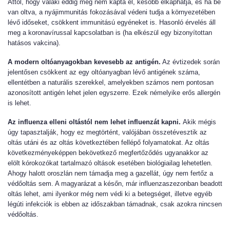
Attól, hogy valaki eddig még nem kapta el, később elkaphatja, és ha be
van oltva, a nyájimmunitás fokozásával védeni tudja a környezetében
lévő időseket, csökkent immunitású egyéneket is. Hasonló érvelés áll
meg a koronavírussal kapcsolatban is (ha elkészül egy bizonyítottan
hatásos vakcina).
A modern oltóanyagokban kevesebb az antigén.
Az évtizedek során
jelentősen csökkent az egy oltóanyagban lévő antigének száma,
ellentétben a naturális szerekkel, amelyekben számos nem pontosan
azonosított antigén lehet jelen egyszerre. Ezek némelyike erős allergén
is lehet.
Az
influenza elleni oltástól nem lehet influenzát kapni.
Akik mégis
úgy tapasztalják, hogy ez megtörtént, valójában összetévesztik az
oltás utáni és az oltás következtében fellépő folyamatokat. Az oltás
következményeképpen bekövetkező megfertőződés ugyanakkor az
elölt kórokozókat tartalmazó oltások esetében biológiailag lehetetlen.
Ahogy halott oroszlán nem támadja meg a gazellát, úgy nem fertőz a
védőoltás sem. A magyarázat a későn, már influenzaszezonban beadott
oltás lehet, ami ilyenkor még nem védi ki a betegséget, illetve egyéb
légúti infekciók is ebben az időszakban támadnak, csak azokra nincsen
védőoltás.